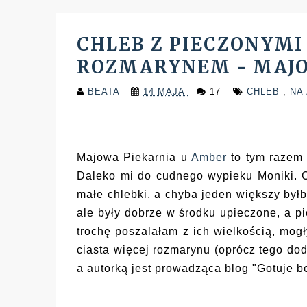
CHLEB Z PIECZONYMI
ROZMARYNEM - MAJO
BEATA
14 MAJA
17
CHLEB
,
NA
Majowa Piekarnia u
Amber
to tym razem 
Daleko mi do cudnego wypieku Moniki. C
małe chlebki, a chyba jeden większy byłb
ale były dobrze w środku upieczone, a p
trochę poszalałam z ich wielkością, mogł
ciasta więcej rozmarynu (oprócz tego 
a autorką jest prowadząca blog "Gotuje b