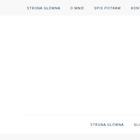
STRONA GŁÓWNA
O MNIE
SPIS POTRAW
KON
STRONA GŁÓWNA
GL