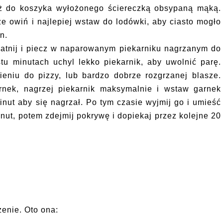
ż do koszyka wyłożonego ściereczką obsypaną mąką.
e owiń i najlepiej wstaw do lodówki, aby ciasto mogło
n.
atnij i piecz w naparowanym piekarniku nagrzanym do
tu minutach uchyl lekko piekarnik, aby uwolnić parę.
eniu do pizzy, lub bardzo dobrze rozgrzanej blasze.
rnek, nagrzej piekarnik maksymalnie i wstaw garnek
nut aby się nagrzał. Po tym czasie wyjmij go i umieść
nut, potem zdejmij pokrywę i dopiekaj przez kolejne 20
zenie. Oto ona: