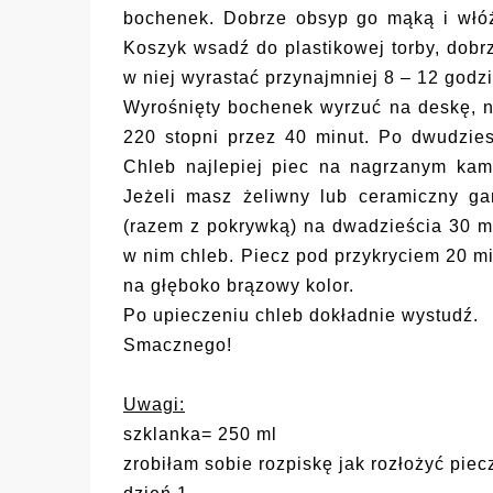
bochenek. Dobrze obsyp go mąką i włó
Koszyk wsadź do plastikowej torby, dobrz
w niej wyrastać przynajmniej 8 – 12 godzi
Wyrośnięty bochenek wyrzuć na deskę, n
220 stopni przez 40 minut. Po dwudzies
Chleb najlepiej piec na nagrzanym kami
Jeżeli masz żeliwny lub ceramiczny ga
(razem z pokrywką) na dwadzieścia 30 mi
w nim chleb. Piecz pod przykryciem 20 mi
na głęboko brązowy kolor.
Po upieczeniu chleb dokładnie wystudź.
Smacznego!
Uwagi:
szklanka= 250 ml
zrobiłam sobie rozpiskę jak rozłożyć piec