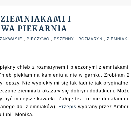
 ZIEMNIAKAMI I
WA PIEKARNIA
 ZAKWASIE
,
PIECZYWO
,
PSZENNY
,
ROZMARYN
,
ZIEMNIAKI
piękny chleb z rozmarynem i pieczonymi ziemniakami.
hleb piekłam na kamieniu a nie w garnku. Zrobiłam 2
y lepszy. Nie wypiekły mi się tak ładnie
jak
oryginalne,
ieczone ziemniaki okazały się dobrym dodatkiem. Może
y być mniejsze kawałki. Żałuję też, że nie dodałam do
dodanego do ziemniaków)
Przepis
wybrany przez Amber,
o lubi" Monika.