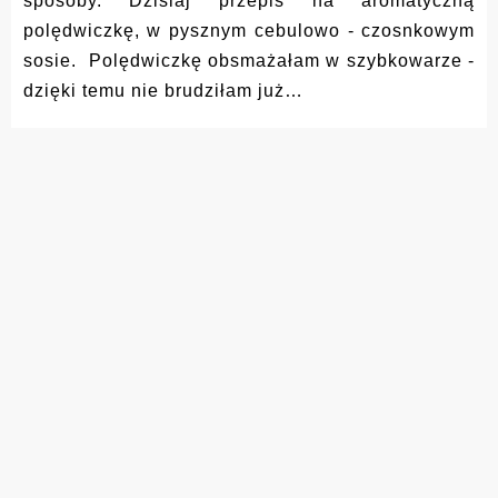
sposoby. Dzisiaj przepis na aromatyczną
polędwiczkę, w pysznym cebulowo - czosnkowym
sosie. Polędwiczkę obsmażałam w szybkowarze -
dzięki temu nie brudziłam już…