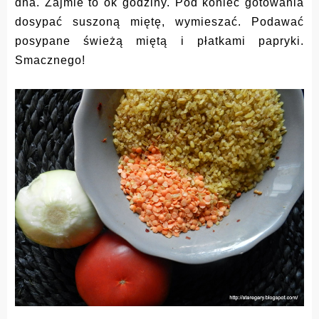
dna. Zajmie to ok godziny. Pod koniec gotowania
dosypać suszoną miętę, wymieszać. Podawać
posypane świeżą miętą i płatkami papryki.
Smacznego!