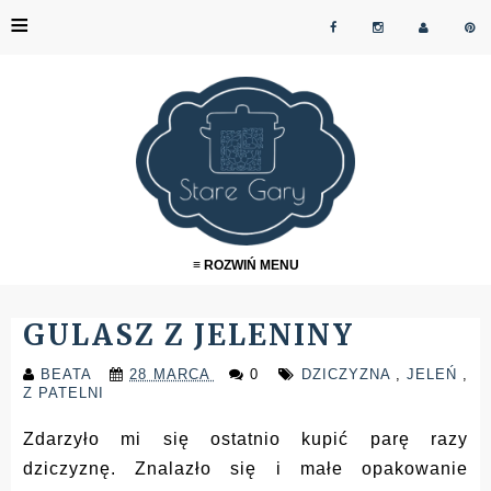
≡
≡ ROZWIŃ MENU
GULASZ Z JELENINY
BEATA
28 MARCA
0
DZICZYZNA
,
JELEŃ
,
Z PATELNI
Zdarzyło mi się ostatnio kupić parę razy
dziczyznę. Znalazło się i małe opakowanie