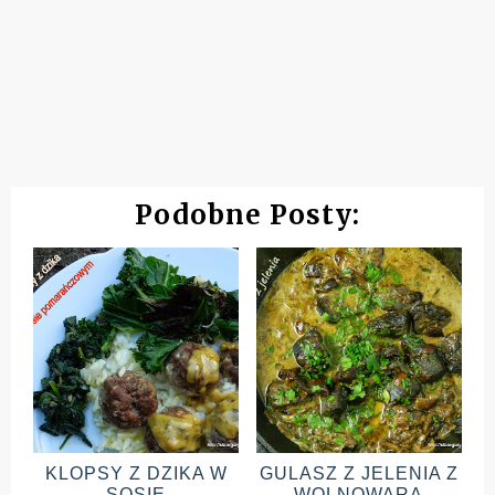
Podobne Posty:
KLOPSY Z DZIKA W
GULASZ Z JELENIA Z
SOSIE
WOLNOWARA