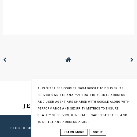
THIS SITE USES COOKIES FROM GOOGLE TO DELIVER ITS
SERVICES AND TO ANALYZE TRAFFIC. YOUR IP ADDRESS
AND USER-AGENT ARE SHARED WITH GOOGLE ALONG WITH
JESTEM NA INSTAGRAMIE
PERFORMANCE AND SECURITY METRICS TO ENSURE
QUALITY OF SERVICE, GENERATE USAGE STATISTICS, AND
TO DETECT AND ADDRESS ABUSE.
COPYRIGHT © 2013-2019
STARE GARY
BLOG DESIGN:
KAROGRAFIA.PL
| OPIEKUN BLOGA:
WEBLOVE.PL
LEARN MORE
GOT IT