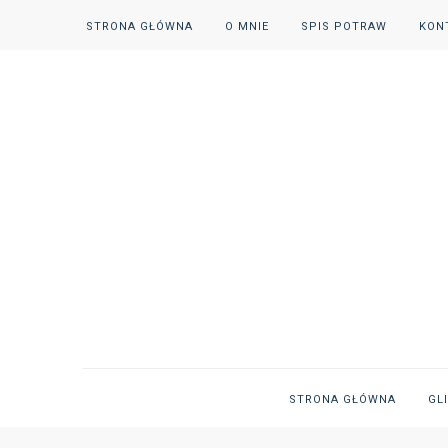
STRONA GŁÓWNA
O MNIE
SPIS POTRAW
KON
STRONA GŁÓWNA
GL