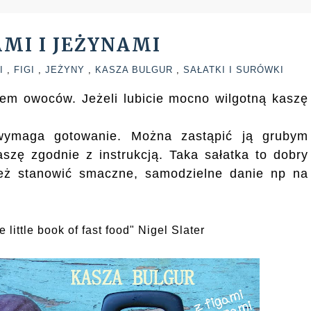
AMI I JEŻYNAMI
KI
,
FIGI
,
JEŻYNY
,
KASZA BULGUR
,
SAŁATKI I SURÓWKI
iem owoców. Jeżeli lubicie mocno wilgotną kaszę
 wymaga gotowanie. Można zastąpić ją grubym
szę zgodnie z instrukcją. Taka sałatka to dobry
eż stanowić smaczne, samodzielne danie np na
little book of fast food" Nigel Slater