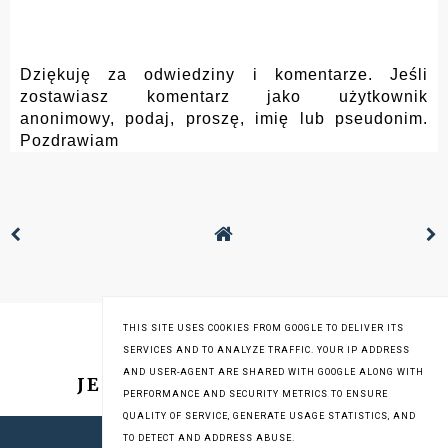
Dziękuję za odwiedziny i komentarze. Jeśli
zostawiasz komentarz jako użytkownik
anonimowy, podaj, proszę, imię lub pseudonim.
Pozdrawiam
THIS SITE USES COOKIES FROM GOOGLE TO DELIVER ITS
SERVICES AND TO ANALYZE TRAFFIC. YOUR IP ADDRESS
AND USER-AGENT ARE SHARED WITH GOOGLE ALONG WITH
JESTEM NA INSTAGRAMIE
PERFORMANCE AND SECURITY METRICS TO ENSURE
QUALITY OF SERVICE, GENERATE USAGE STATISTICS, AND
TO DETECT AND ADDRESS ABUSE.
COPYRIGHT © 2013-2019
STARE GARY