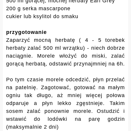
500 ml gorącej, mocnej herbaty Earl Grey
200 g serka mascarpone
cukier lub ksylitol do smaku
przygotowanie
Zaparzyć mocną herbatę ( 4 - 5 torebek
herbaty zalać 500 ml wrzątku) - niech dobrze
naciągnie. Morele włożyć do miski, zalać
gorącą herbatą, odstawić przynajmniej na 6h.
Po tym czasie morele odcedzić, płyn przelać
na patelnię. Zagotować, gotować na małym
ogniu tak długo, aż mniej więcej połowa
odparuje a płyn lekko zgęstnieje. Takim
sosem zalać ponownie morele. Ostudzić i
wstawić do lodówki na parę godzin
(maksymalnie 2 dni)