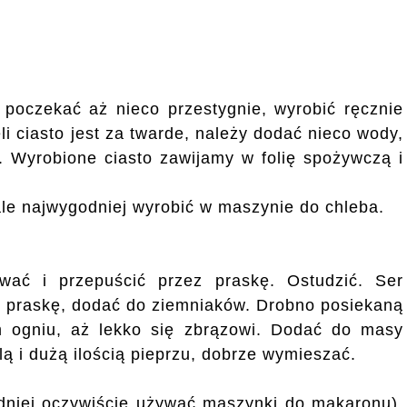
poczekać aż nieco przestygnie, wyrobić ręcznie
eli ciasto jest za twarde, należy dodać nieco wody,
i. Wyrobione ciasto zawijamy w folię spożywczą i
ale najwygodniej wyrobić w maszynie do chleba.
wać i przepuścić przez praskę. Ostudzić. Ser
ez praskę, dodać do ziemniaków. Drobno posiekaną
 ogniu, aż lekko się zbrązowi. Dodać do masy
ą i dużą ilością pieprzu, dobrze wymieszać.
dniej oczywiście używać maszynki do makaronu),