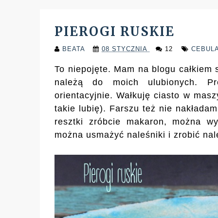
PIEROGI RUSKIE
BEATA
08 STYCZNIA
12
CEBUL
To niepojęte. Mam na blogu całkiem s
należą do moich ulubionych. Pro
orientacyjnie. Wałkuję ciasto w masz
takie lubię). Farszu też nie nakłada
resztki zróbcie makaron, można wys
można usmażyć naleśniki i zrobić nal