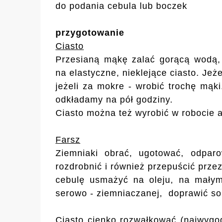
do podania cebula lub boczek
przygotowanie
Ciasto
Przesianą mąkę zalać gorącą wodą, 
na elastyczne, nieklejące ciasto. Jeż
jeżeli za mokre - wrobić trochę mąk
odkładamy na pół godziny.
Ciasto można też wyrobić w robocie 
Farsz
Ziemniaki obrać, ugotować, odparo
rozdrobnić i również przepuścić prz
cebulę usmażyć na oleju, na małym
serowo - ziemniaczanej, doprawić sol
Ciasto cienko rozwałkować (najwygo