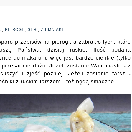
A
,
PIEROGI
,
SER
,
ZIEMNIAKI
poro przepisów na pierogi, a zabrakło tych, które
szę Państwa, dzisiaj ruskie. Ilość podana
ynce do makaronu więc jest bardzo cienkie (tylko
m przesadnie dużo. Jeżeli zostanie Wam ciasto - z
uszyć i zjeść później. Jeżeli zostanie farsz -
eśniki z ruskim farszem - też będą smaczne.