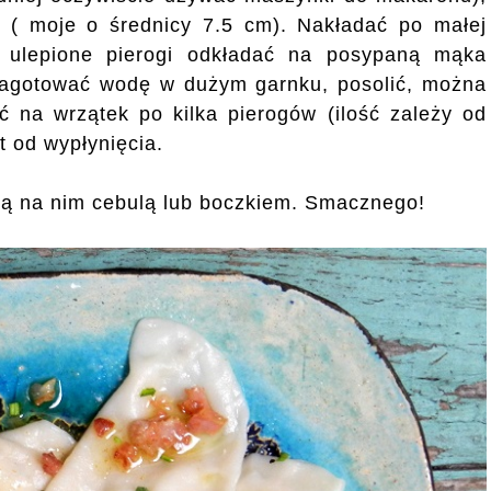
 ( moje o średnicy 7.5 cm). Nakładać po małej
i, ulepione pierogi odkładać na posypaną mąka
 Zagotować wodę w dużym garnku, posolić, można
ć na wrzątek po kilka pierogów (ilość zależy od
t od wypłynięcia.
ą na nim cebulą lub boczkiem. Smacznego!