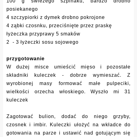
100 g świeżego szpinaku, bardzo drobno
posiekanego
4 szczypiorki z dymek drobno pokrojone
4 ząbki czosnku, przeciśnięte przez praskę
łyżeczka przyprawy 5 smaków
2 - 3 łyżeczki sosu sojowego
przygotowanie
W dużej misce umieścić mięso i pozostałe
składniki kuleczek - dobrze wymieszać. Z
wyrobionej masy formować małe pulpeciki,
wielkości orzecha włoskiego. Wyszło mi 31
kuleczek
Zagotować bulion, dodać do niego grzyby,
czosnek i imbir. Kuleczki ułożyć na wkładce do
gotowania na parze i ustawić nad gotującym się