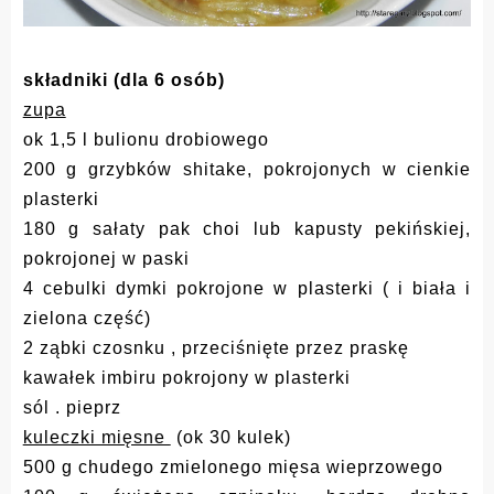
składniki (dla 6 osób)
zupa
ok 1,5 l bulionu drobiowego
200 g grzybków shitake, pokrojonych w cienkie
plasterki
180 g sałaty pak choi lub kapusty pekińskiej,
pokrojonej w paski
4 cebulki dymki pokrojone w plasterki ( i biała i
zielona część)
2 ząbki czosnku , przeciśnięte przez praskę
kawałek imbiru pokrojony w plasterki
sól . pieprz
kuleczki mięsne
(ok 30 kulek)
500 g chudego zmielonego mięsa wieprzowego