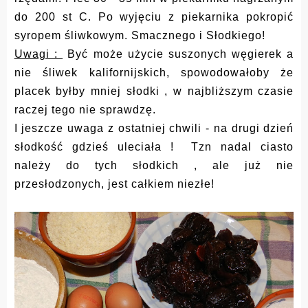
do 200 st C. Po wyjęciu z piekarnika pokropić
syropem śliwkowym. Smacznego i
Słodkiego
!
Uwagi :
Być może użycie suszonych węgierek a
nie śliwek kalifornijskich, spowodowałoby że
placek byłby mniej słodki , w najbliższym czasie
raczej tego nie sprawdzę.
I jeszcze uwaga z ostatniej chwili - na drugi dzień
słodkość gdzieś uleciała ! Tzn nadal ciasto
należy do tych słodkich , ale już nie
przesłodzonych, jest całkiem niezłe!