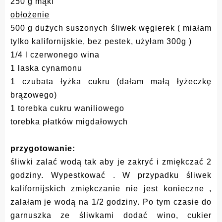
250 g mąki
obłożenie
500 g dużych suszonych śliwek węgierek ( miałam
tylko kalifornijskie, bez pestek, użyłam 300g )
1/4 l czerwonego wina
1 laska cynamonu
1 czubata łyżka cukru (dałam małą łyżeczkę
brązowego)
1 torebka cukru waniliowego
torebka płatków migdałowych
przygotowanie:
śliwki zalać wodą tak aby je zakryć i zmiękczać 2
godziny. Wypestkować . W przypadku śliwek
kalifornijskich zmiękczanie nie jest konieczne ,
zalałam je wodą na 1/2 godziny. Po tym czasie do
garnuszka ze śliwkami dodać wino, cukier