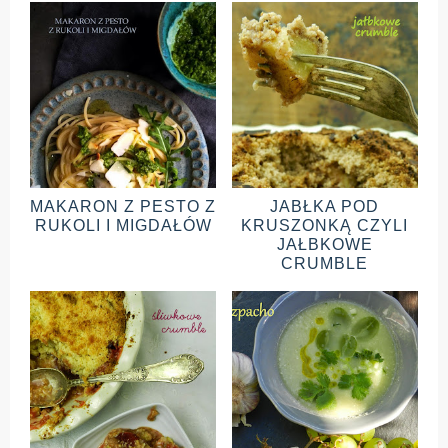
MAKARON Z PESTO Z
JABŁKA POD
RUKOLI I MIGDAŁÓW
KRUSZONKĄ CZYLI
JAŁBKOWE
CRUMBLE