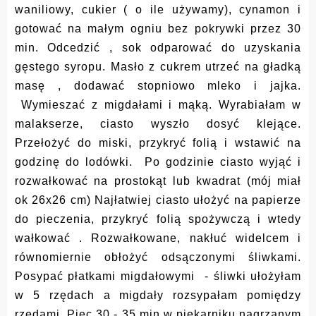
waniliowy, cukier ( o ile używamy), cynamon i
gotować na małym ogniu bez pokrywki przez 30
min. Odcedzić , sok odparować do uzyskania
gęstego syropu. Masło z cukrem utrzeć na gładką
masę , dodawać stopniowo mleko i jajka.
Wymieszać z migdałami i mąką. Wyrabiałam w
malakserze, ciasto wyszło dosyć klejące.
Przełożyć do miski, przykryć folią i wstawić na
godzinę do lodówki. Po godzinie ciasto wyjąć i
rozwałkować na prostokąt lub kwadrat (mój miał
ok 26x26 cm) Najłatwiej ciasto ułożyć na papierze
do pieczenia, przykryć folią spożywczą i wtedy
wałkować . Rozwałkowane, nakłuć widelcem i
równomiernie obłożyć odsączonymi śliwkami.
Posypać płatkami migdałowymi - śliwki ułożyłam
w 5 rzędach a migdały rozsypałam pomiędzy
rzędami. Piec 30 - 35 min w piekarniku nagrzanym