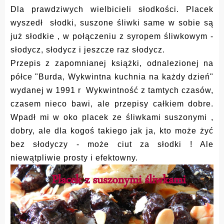
Dla prawdziwych wielbicieli słodkości. Placek
wyszedł słodki, suszone śliwki same w sobie są
już słodkie , w połączeniu z syropem śliwkowym -
słodycz, słodycz i jeszcze raz słodycz.
Przepis z zapomnianej książki, odnalezionej na
półce "Burda, Wykwintna kuchnia na każdy dzień"
wydanej w 1991 r Wykwintność z tamtych czasów,
czasem nieco bawi, ale przepisy całkiem dobre.
Wpadł mi w oko placek ze śliwkami suszonymi ,
dobry, ale dla kogoś takiego jak ja, kto może żyć
bez słodyczy - może ciut za słodki ! Ale
niewątpliwie prosty i efektowny.