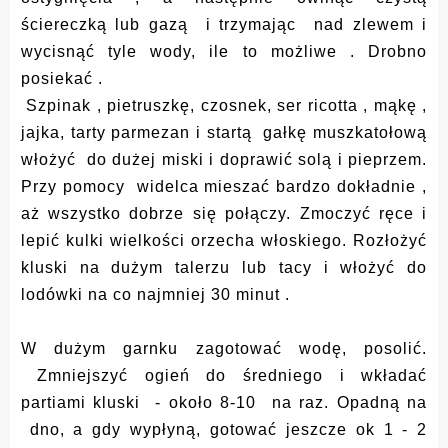
ściereczką lub gazą i trzymając nad zlewem i
wycisnąć tyle wody, ile to możliwe . Drobno
posiekać .
Szpinak , pietruszkę, czosnek, ser ricotta , mąkę ,
jajka, tarty parmezan i startą gałkę muszkatołową
włożyć do dużej miski i doprawić solą i pieprzem.
Przy pomocy widelca mieszać bardzo dokładnie ,
aż wszystko dobrze się połączy. Zmoczyć ręce i
lepić kulki wielkości orzecha włoskiego. Rozłożyć
kluski na dużym talerzu lub tacy i włożyć do
lodówki na co najmniej 30 minut .
W dużym garnku zagotować wodę, posolić.
Zmniejszyć ogień do średniego i wkładać
partiami kluski - około 8-10 na raz. Opadną na
dno, a gdy wypłyną, gotować jeszcze ok 1 - 2