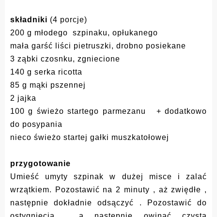
składniki
(4 porcje)
200 g młodego szpinaku, opłukanego
mała garść liści pietruszki, drobno posiekane
3 ząbki czosnku, zgniecione
140 g serka ricotta
85 g mąki pszennej
2 jajka
100 g świeżo startego parmezanu + dodatkowo
do posypania
nieco świeżo startej gałki muszkatołowej
przygotowanie
Umieść umyty szpinak w dużej misce i zalać
wrzątkiem. Pozostawić na 2 minuty , aż zwiędłe ,
następnie dokładnie odsączyć . Pozostawić do
ostygnięcia , a następnie owinąć czystą