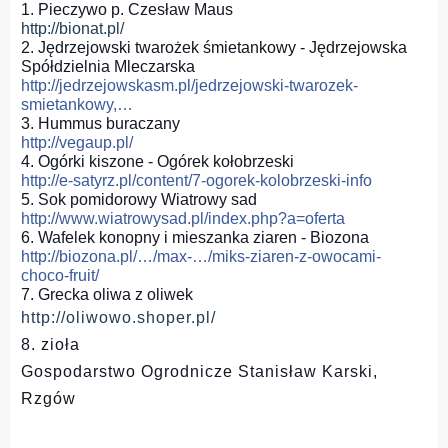
1. Pieczywo p. Czesław Maus
http://bionat.pl/
2. Jędrzejowski twarożek śmietankowy - Jędrzejowska
Spółdzielnia Mleczarska
http://jedrzejowskasm.pl/jedrzejowski-twarozek-
smietankowy,…
3. Hummus buraczany
http://vegaup.pl/
4. Ogórki kiszone - Ogórek kołobrzeski
http://e-satyrz.pl/content/7-ogorek-kolobrzeski-info
5. Sok pomidorowy Wiatrowy sad
http://www.wiatrowysad.pl/index.php?a=oferta
6. Wafelek konopny i mieszanka ziaren - Biozona
http://biozona.pl/…/max-…/miks-ziaren-z-owocami-
choco-fruit/
7. Grecka oliwa z oliwek
http://oliwowo.shoper.pl/
8. zioła
Gospodarstwo Ogrodnicze Stanisław Karski,
Rzgów