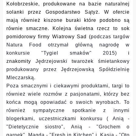
Kołobrzeskie, produkowane na bazie naturalnej
solanki przez Gospodarstwo Sątyż. W ofercie
mają również kiszone buraki które podobno są
równie smaczne. Kolejna świetna rzecz to sok
pomidorowy firmy Wiatrowy Sad (
podczas targów
Natura Food otrzymał główną nagrodę w
konkursie "Tygiel smaków" 2015)
i
znakomity
Jędrzejowski twarożek śmietankowy
produkowany przez Jędrzejowską Spółdzielnię
Mleczarską.
Poza smacznymi i ciekawymi produktami, targi to
również wiele rozmów z pasjonatami, którzy bez
końca mogą opowiadać o swoich wyrobach. To
również sympatyczne spotkanie z innymi
blogerkami, uczestniczkami konkursu (
Anią -
"Dietetycznie siostro",
Anią - "Grochem o
garnek",
Magdą - "Fresh in Kitchen" i
Kasią - "Oto