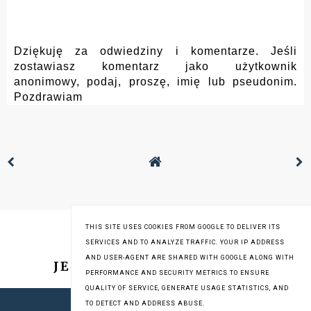
Dziękuję za odwiedziny i komentarze. Jeśli
zostawiasz komentarz jako użytkownik
anonimowy, podaj, proszę, imię lub pseudonim.
Pozdrawiam
THIS SITE USES COOKIES FROM GOOGLE TO DELIVER ITS
SERVICES AND TO ANALYZE TRAFFIC. YOUR IP ADDRESS
AND USER-AGENT ARE SHARED WITH GOOGLE ALONG WITH
JESTEM NA INSTAGRAMIE
PERFORMANCE AND SECURITY METRICS TO ENSURE
QUALITY OF SERVICE, GENERATE USAGE STATISTICS, AND
TO DETECT AND ADDRESS ABUSE.
COPYRIGHT © 2013-2019
STARE GARY