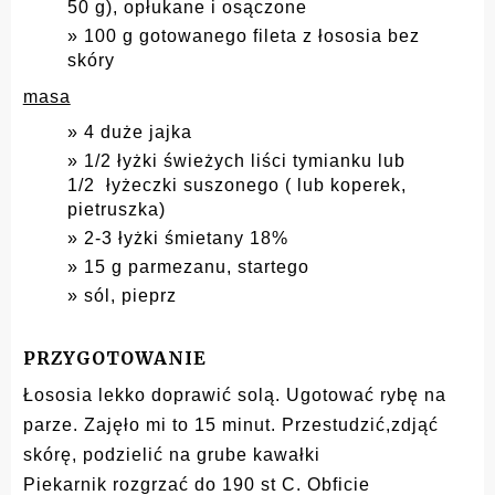
50 g), opłukane i osączone
100 g gotowanego fileta z łososia bez
skóry
masa
4 duże jajka
1/2 łyżki świeżych liści tymianku lub
1/2 łyżeczki suszonego ( lub koperek,
pietruszka)
2-3 łyżki śmietany 18%
15 g parmezanu, startego
sól, pieprz
PRZYGOTOWANIE
Łososia lekko doprawić solą. Ugotować rybę na
parze. Zajęło mi to 15 minut. Przestudzić,zdjąć
skórę, podzielić na grube kawałki
Piekarnik rozgrzać do 190 st C. Obficie