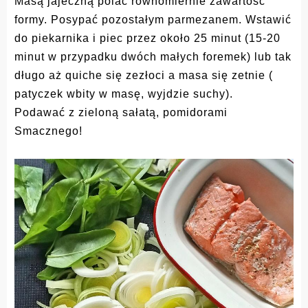
Masą jajeczną polać równomiernie zawartość
formy. Posypać pozostałym parmezanem. Wstawić
do piekarnika i piec przez około 25 minut (15-20
minut w przypadku dwóch małych foremek) lub tak
długo aż quiche się zezłoci a masa się zetnie (
patyczek wbity w masę, wyjdzie suchy).
Podawać z zieloną sałatą, pomidorami
Smacznego!