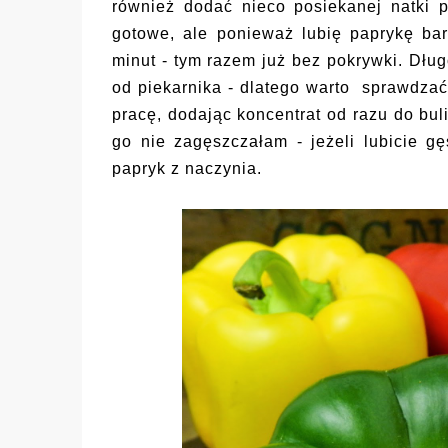
również dodać nieco posiekanej natki p
gotowe, ale ponieważ lubię paprykę ba
minut - tym razem już bez pokrywki. Dłu
od piekarnika - dlatego warto sprawdzać
pracę, dodając koncentrat od razu do bu
go nie zagęszczałam - jeżeli lubicie 
papryk z naczynia.