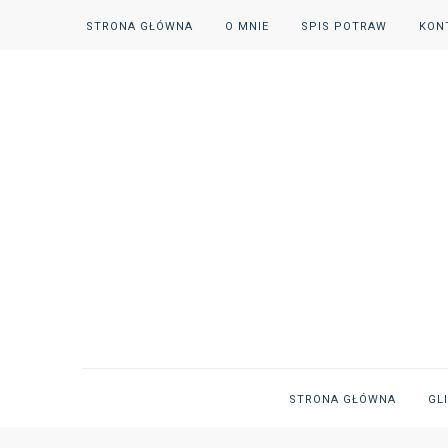
STRONA GŁÓWNA
O MNIE
SPIS POTRAW
KON
STRONA GŁÓWNA
GL