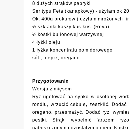
8 dużych strąków papryki
Ser typu Feta (kanapkowy) - użyłam ok 2
Ok. 400g brokułów ( użyłam mrożonych fir
½ szklanki kaszy kus-kus (Reva)
½ kostki bulionowej warzywnej
4 łyżki oleju
1 łyżka koncentratu pomidorowego
sól , pieprz, oregano
Przygotowanie
Wersja z mięsem
Ryż ugotować na sypko w osolonej wodzi
rondlu, wrzucić cebulę, zeszklić. Dodać
oregano, przesmażyć. Dodać ryż, wymies
pestki. Strąki wypełnić farszem ry
natłuszczonym pozostałym olejem. Kostkę