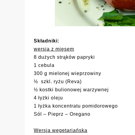
Składniki:
wersja z mięsem
8 dużych strąków papryki
1 cebula
300 g mielonej wieprzowiny
½ szkl. ryżu (Reva)
½ kostki bulionowej warzywnej
4 łyżki oleju
1 łyżka koncentratu pomidorowego
Sól – Pieprz – Oregano
Wersja wegetariańska