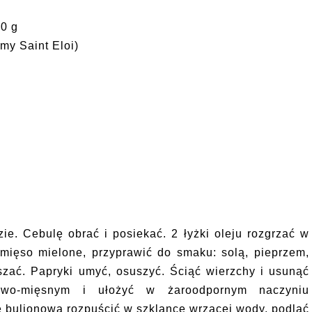
00 g
my Saint Eloi)
e. Cebulę obrać i posiekać. 2 łyżki oleju rozgrzać w
 mięso mielone, przyprawić do smaku: solą, pieprzem,
zać. Papryki umyć, osuszyć. Ściąć wierzchy i usunąć
żowo-mięsnym i ułożyć w żaroodpornym naczyniu
 bulionową rozpuścić w szklance wrzącej wody, podlać