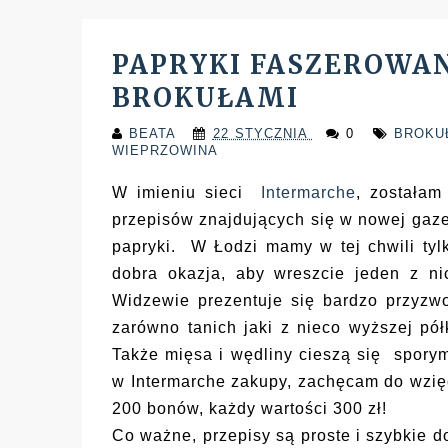
PAPRYKI FASZEROWANE
BROKUŁAMI
BEATA
22 STYCZNIA
0
BROK
WIEPRZOWINA
W imieniu sieci
Intermarche
, zostałam
przepisów znajdujących się w nowej gaze
papryki. W Łodzi mamy w tej chwili tylko
dobra okazja, aby wreszcie jeden z ni
Widzewie prezentuje się bardzo przyzwo
zarówno tanich jaki z nieco wyższej p
Także mięsa i wędliny cieszą się spory
w Intermarche zakupy, zachęcam do wzię
200 bonów, każdy wartości 300 zł!
Co ważne, przepisy są proste i szybkie d