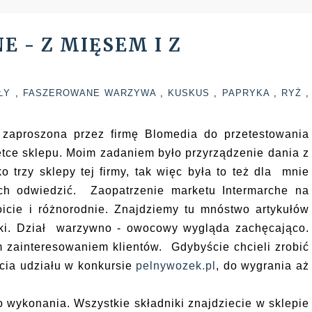
 - Z MIĘSEM I Z
UŁY
,
FASZEROWANE WARZYWA
,
KUSKUS
,
PAPRYKA
,
RYŻ
,
 zaproszona przez firmę Blomedia do przetestowania
tce sklepu. Moim zadaniem było przyrządzenie dania z
 trzy sklepy tej firmy, tak więc była to też dla mnie
ch odwiedzić. Zaopatrzenie marketu Intermarche na
icie i różnorodnie. Znajdziemy tu mnóstwo artykułów
ółki. Dział warzywno - owocowy wygląda zachęcająco.
m zainteresowaniem klientów.
Gdybyście chcieli zrobić
cia udziału w konkursie
pelnywozek.pl
, do wygrania aż
o wykonania. Wszystkie składniki znajdziecie w sklepie