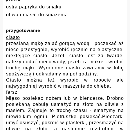
ostra papryka do smaku
oliwa i masło do smażenia
przygotowanie
ciasto
przesianą mąkę zalać gorącą wodą , poczekać aż
nieco przestygnie, wyrobić ręcznie na elastyczne,
nieklejące ciasto. Jeżeli ciasto jest za twarde,
należy dodać nieco wody, jezeli za mokre - wrobić
trochę mąki. Wyrobione ciasto zawijamy w folię
spożywczą i odkładamy na pół godziny.
Ciasto można też wyrobić w robocie ale
najwygodniej wyrobić w maszynie do chleba.
farsz
Mięso posiekać nożem lub w blenderze. Drobno
posiekaną cebulę usmażyć na złoto na oliwie z
masłem. Zajmuje to trochę czasu - smażymy na
niewielkim ogniu. Pietruszkę posiekać.Pieczarki
umyć osuszyć, pokroić w plasterki, przesmażyć na
oliwie na złoto, a następnie rozdrobnić w