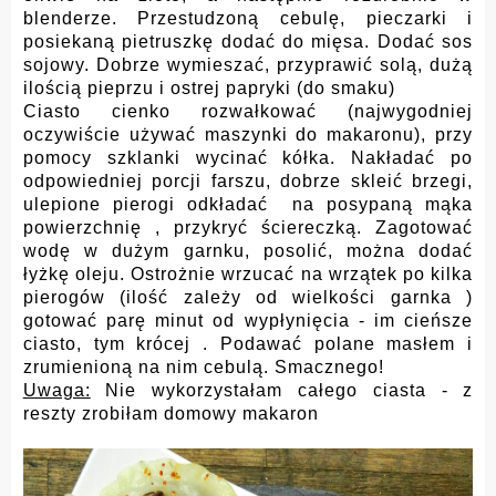
blenderze. Przestudzoną cebulę, pieczarki i
posiekaną pietruszkę dodać do mięsa. Dodać sos
sojowy. Dobrze wymieszać, przyprawić solą, dużą
ilością pieprzu i ostrej papryki (do smaku)
Ciasto cienko rozwałkować (najwygodniej
oczywiście używać maszynki do makaronu), przy
pomocy szklanki wycinać kółka. Nakładać po
odpowiedniej porcji farszu, dobrze skleić brzegi,
ulepione pierogi odkładać na posypaną mąka
powierzchnię , przykryć ściereczką. Zagotować
wodę w dużym garnku, posolić, można dodać
łyżkę oleju. Ostrożnie wrzucać na wrzątek po kilka
pierogów (ilość zależy od wielkości garnka )
gotować parę minut od wypłynięcia - im cieńsze
ciasto, tym krócej . Podawać polane masłem i
zrumienioną na nim cebulą. Smacznego!
Uwaga:
Nie wykorzystałam całego ciasta - z
reszty zrobiłam domowy makaron