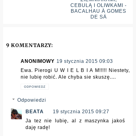
CEBULĄ I OLIWKAMI -
BACALHAU À GOMES
DE SÁ
9 KOMENTARZY:
ANONIMOWY
19 stycznia 2015 09:03
Ewa. Pierogi U W I E L B I A M!!!!! Niestety,
nie lubię robić. Ale chyba sie skuszę....
ODPOWIEDZ
Odpowiedzi
BEATA
19 stycznia 2015 09:27
Ja tez nie lubię, al z maszynka jakoś
daję radę!