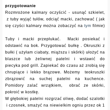
przygotowanie
Rozmrożone kalmary oczyścić - usunąć szkielet,
z tuby wyjąć tułów, odciąć macki, zachować ( jak
się czyści kalmary
można zobaczyć
na
tym
filmie)
Tuby i macki przepłukać. Macki posiekać i
odstawić na bok. Przygotować bułkę . Okruszki z
bułki ( użyłam
ciabaty, miąższu i skórki) ułożyć na
blaszce lub żeliwnej patelni i wstawić do
piecyka pod grill. Zapiekać do czasu aż zrobią się
chrupiące i lekko brązowe. Możemy teokruszki
zbrązowić na suchej patelni na kuchence.
Pomidory zalać wrzątkiem, obrać ze skórki,
pokroić w kostkę.
W głębokiej patelni rozgrzać oliwę, dodać szalotki
i czosnek, smażyć na niewielkim ogniu przez ok 1