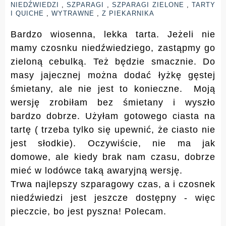
NIEDŹWIEDZI
,
SZPARAGI
,
SZPARAGI ZIELONE
,
TARTY
I QUICHE
,
WYTRAWNE
,
Z PIEKARNIKA
Bardzo wiosenna, lekka tarta. Jeżeli nie
mamy czosnku niedźwiedziego, zastąpmy go
zieloną cebulką. Też będzie smacznie. Do
masy jajecznej można dodać łyżkę gęstej
śmietany, ale nie jest to konieczne. Moją
wersję zrobiłam bez śmietany i wyszło
bardzo dobrze. Użyłam gotowego ciasta na
tartę ( trzeba tylko się upewnić, że ciasto nie
jest słodkie). Oczywiście, nie ma jak
domowe, ale kiedy brak nam czasu, dobrze
mieć w lodówce taką awaryjną wersję.
Trwa najlepszy szparagowy czas, a i czosnek
niedźwiedzi jest jeszcze dostępny - więc
pieczcie, bo jest pyszna! Polecam.