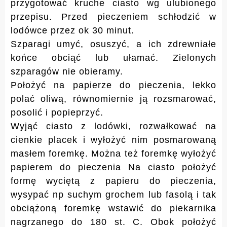
przygotować kruche ciasto wg ulubionego
przepisu. Przed pieczeniem schłodzić w
lodówce przez ok 30 minut.
Szparagi umyć, osuszyć, a ich zdrewniałe
końce obciąć lub ułamać. Zielonych
szparagów nie obieramy.
Położyć na papierze do pieczenia, lekko
polać oliwą,
równomiernie ją rozsmarować
,
posolić i popieprzyć.
Wyjąć ciasto z lodówki, rozwałkować na
cienkie placek i wyłożyć nim posmarowaną
masłem foremkę. Można też foremkę wyłożyć
papierem do pieczenia Na ciasto położyć
formę wyciętą z papieru do pieczenia,
wysypać np suchym grochem lub fasolą i tak
obciążoną foremkę wstawić do piekarnika
nagrzanego do 180 st. C. Obok położyć