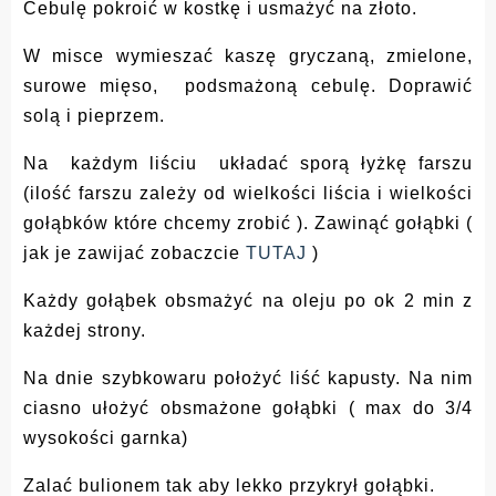
Cebulę pokroić w kostkę i usmażyć na złoto.
W misce wymieszać kaszę gryczaną, zmielone,
surowe mięso, podsmażoną cebulę. Doprawić
solą i pieprzem.
Na każdym liściu układać sporą łyżkę farszu
(ilość farszu zależy od wielkości liścia i wielkości
gołąbków które chcemy zrobić ). Zawinąć gołąbki (
jak je zawijać zobaczcie
TUTAJ
)
Każdy gołąbek obsmażyć na oleju po ok 2 min z
każdej strony.
Na dnie szybkowaru położyć liść kapusty. Na nim
ciasno ułożyć obsmażone gołąbki ( max do 3/4
wysokości garnka)
Zalać bulionem tak aby lekko przykrył gołąbki.