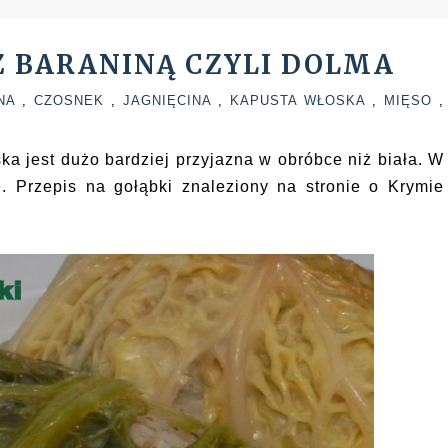
Z BARANINĄ CZYLI DOLMA
INA
,
CZOSNEK
,
JAGNIĘCINA
,
KAPUSTA WŁOSKA
,
MIĘSO
,
a jest dużo bardziej przyjazna w obróbce niż biała. W
e. Przepis na gołąbki znaleziony na stronie o Krymie