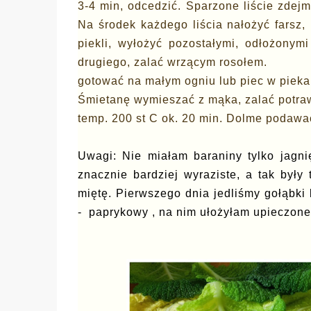
3-4 min, odcedzić. Sparzone liście zdejm
Na środek każdego liścia nałożyć farsz
piekli, wyłożyć pozostałymi, odłożonym
drugiego, zalać wrzącym rosołem.
gotować na małym ogniu lub piec w pieka
Śmietanę wymieszać z mąka, zalać potra
temp. 200 st C ok. 20 min. Dolme podawa
Uwagi: Nie miałam baraniny tylko jagni
znacznie bardziej wyraziste, a tak były
miętę. Pierwszego dnia jedliśmy gołąbki
- paprykowy , na nim ułożyłam upieczone