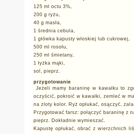
125 ml octu 3%,
200 g ryżu,
40 g masła,
1 średnia cebula,
1 główka kapusty włoskiej lub cukrowej,
500 ml rosołu,
250 ml śmietany,
1 łyżka mąki,
sol, pieprz.
przygotowanie
Jeżeli mamy baraninę w kawałku to zg
oczyścić, pokroić w kawałki, zemleć w m
na zloty kolor. Ryż
opłukać, osączyć, zal
Przygotować farsz: połączyć baraninę z 
pieprz. Dokładnie wymieszać.
Kapustę opłukać, obrać z wierzchnich li