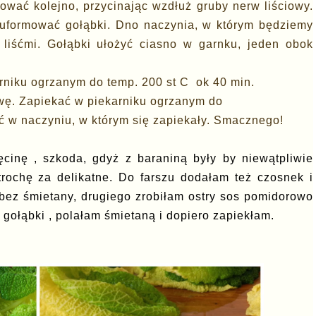
ować kolejno, przycinając wzdłuż gruby nerw liściowy.
, uformować gołąbki. Dno naczynia, w którym będziemy
i liśćmi. Gołąbki ułożyć ciasno w garnku, jeden obok
rniku ogrzanym do temp. 200 st C ok 40 min.
wę. Zapiekać w piekarniku ogrzanym do
ć w naczyniu, w którym się zapiekały. Smacznego!
ęcinę , szkoda, gdyż z baraniną były by niewątpliwie
 trochę za delikatne. Do farszu dodałam też czosnek i
 bez śmietany, drugiego zrobiłam ostry sos pomidorowo
 gołąbki , polałam śmietaną i dopiero zapiekłam.