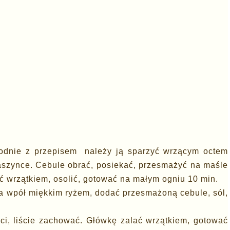
odnie z przepisem należy ją sparzyć wrzącym octem
aszynce. Cebule obrać, posiekać, przesmażyć na maśle
ać wrzątkiem, osolić, gotować na małym ogniu 10 min.
na wpół miękkim ryżem, dodać przesmażoną cebule, sól,
ści, liście zachować. Główkę zalać wrzątkiem, gotować