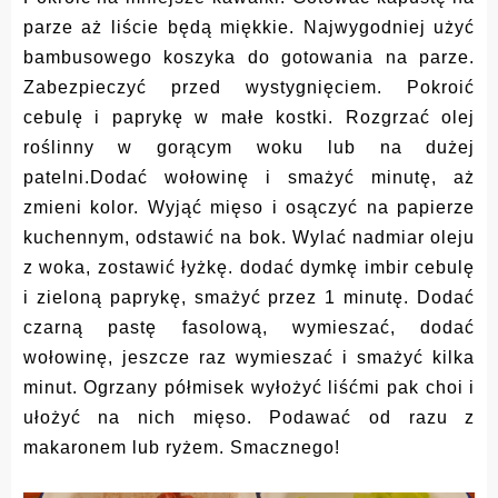
parze aż liście będą miękkie. Najwygodniej użyć
bambusowego koszyka do gotowania na parze.
Zabezpieczyć przed wystygnięciem.
Pokroić
cebulę i paprykę w małe kostki. Rozgrzać olej
roślinny w gorącym woku lub na dużej
patelni.Dodać wołowinę i smażyć minutę, aż
zmieni kolor. Wyjąć mięso i osączyć na papierze
kuchennym, odstawić na bok. Wylać nadmiar oleju
z woka, zostawić łyżkę. dodać dymkę imbir cebulę
i zieloną paprykę, smażyć przez 1 minutę. Dodać
czarną pastę fasolową, wymieszać, dodać
wołowinę, jeszcze raz wymieszać i smażyć kilka
minut. Ogrzany półmisek wyłożyć liśćmi pak choi i
ułożyć na nich mięso. Podawać od razu z
makaronem lub ryżem. Smacznego!