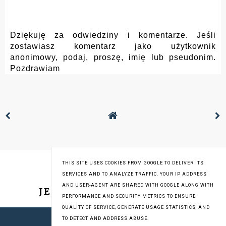
Dziękuję za odwiedziny i komentarze. Jeśli
zostawiasz komentarz jako użytkownik
anonimowy, podaj, proszę, imię lub pseudonim.
Pozdrawiam
THIS SITE USES COOKIES FROM GOOGLE TO DELIVER ITS
SERVICES AND TO ANALYZE TRAFFIC. YOUR IP ADDRESS
AND USER-AGENT ARE SHARED WITH GOOGLE ALONG WITH
JESTEM NA INSTAGRAMIE
PERFORMANCE AND SECURITY METRICS TO ENSURE
QUALITY OF SERVICE, GENERATE USAGE STATISTICS, AND
TO DETECT AND ADDRESS ABUSE.
COPYRIGHT © 2013-2019
STARE GARY