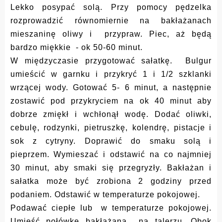
Lekko posypać solą. Przy pomocy pędzelka
rozprowadzić równomiernie na bakłażanach
mieszaninę oliwy i przypraw. Piec, aż będą
bardzo miękkie - ok 50-60 minut.
W międzyczasie przygotować sałatkę. Bulgur
umieścić w garnku i przykryć 1 i 1/2 szklanki
wrzącej wody. Gotować 5- 6 minut, a następnie
zostawić pod przykryciem na ok 40 minut aby
dobrze zmiękł i wchłonął wodę. Dodać oliwki,
cebulę, rodzynki, pietruszkę, kolendrę, pistacje i
sok z cytryny. Doprawić do smaku solą i
pieprzem. Wymieszać i odstawić na co najmniej
30 minut, aby smaki się przegryzły. Bakłażan i
sałatka może być zrobiona 2 godziny przed
podaniem. Odstawić w temperaturze pokojowej.
Podawać ciepłe lub w temperaturze pokojowej.
Umieść połówkę bakłażana na talerzu. Obok