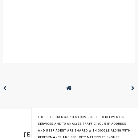
THIS SITE USES COOKIES FROM GOOGLE TO DELIVER ITS
SERVICES AND TO ANALYZE TRAFFIC. YOUR IP ADDRESS
AND USER-AGENT ARE SHARED WITH GOOGLE ALONG WITH
JESTEM NA INSTAGRAMIE
PERFORMANCE AND SECURITY METRICS TO ENSURE