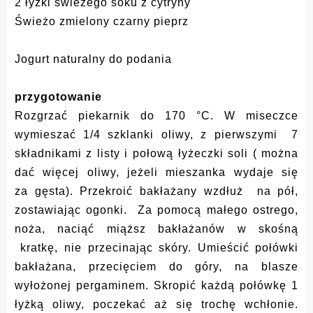
2 łyżki świeżego soku z cytryny
Świeżo zmielony czarny pieprz
Jogurt naturalny do podania
przygotowanie
Rozgrzać piekarnik do 170 °C. W miseczce
wymieszać 1/4 szklanki oliwy, z pierwszymi 7
składnikami z listy i połową łyżeczki soli ( można
dać więcej oliwy, jeżeli mieszanka wydaje się
za gęsta).
Przekroić bakłażany wzdłuż na pół,
zostawiając ogonki. Za pomocą małego ostrego,
noża, naciąć miąższ bakłażanów w skośną
kratkę, nie przecinając skóry.
Umieścić połówki
bakłażana, przecięciem do góry, na blasze
wyłożonej pergaminem.
Skropić każdą połówkę 1
łyżką oliwy, poczekać aż się trochę wchłonie.