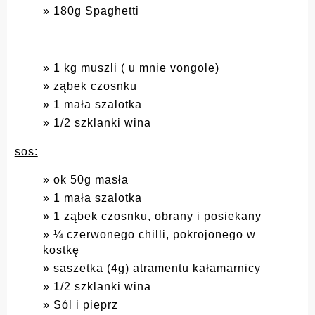
180g Spaghetti
1 kg muszli ( u mnie vongole)
ząbek czosnku
1 mała szalotka
1/2 szklanki wina
sos:
ok 50g masła
1 mała szalotka
1 ząbek czosnku, obrany i posiekany
¼ czerwonego chilli, pokrojonego w
kostkę
saszetka (4g) atramentu kałamarnicy
1/2 szklanki wina
Sól i pieprz