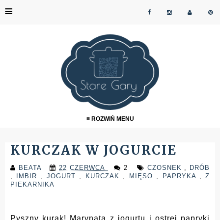
≡
≡ ROZWIŃ MENU
KURCZAK W JOGURCIE
BEATA
22 CZERWCA
2
CZOSNEK
,
DRÓB
,
IMBIR
,
JOGURT
,
KURCZAK
,
MIĘSO
,
PAPRYKA
,
Z
PIEKARNIKA
Pyszny kurak! Marynata z jogurtu i ostrej papryki