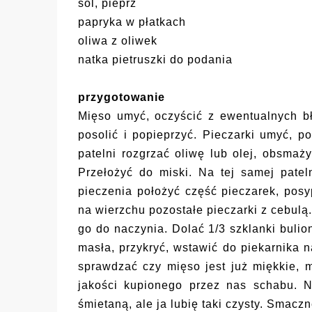
sól, pieprz
papryka w płatkach
oliwa z oliwek
natka pietruszki do podania
przygotowanie
Mięso umyć, oczyścić z ewentualnych bło
posolić i popieprzyć. Pieczarki umyć, po
patelni rozgrzać oliwę lub olej, obsmaży
Przełożyć do miski. Na tej samej pate
pieczenia położyć część pieczarek, posy
na wierzchu pozostałe pieczarki z cebulą.
go do naczynia. Dolać 1/3 szklanki buli
masła, przykryć, wstawić do piekarnika 
sprawdzać czy mięso jest już miękkie, m
jakości kupionego przez nas schabu. 
śmietaną, ale ja lubię taki czysty. Smacz