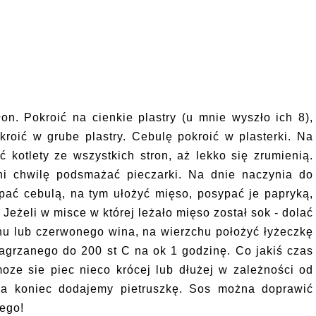
n. Pokroić na cienkie plastry (u mnie wyszło ich 8),
kroić w grube plastry. Cebulę pokroić w plasterki. Na
ć kotlety ze wszystkich stron, aż lekko się zrumienią.
lni chwilę podsmażać pieczarki. Na dnie naczynia do
pać cebulą, na tym ułożyć mięso, posypać je papryką,
 Jeżeli w misce w której leżało mięso został sok - dolać
onu lub czerwonego wina, na wierzchu położyć łyżeczkę
nagrzanego do 200 st C na ok 1 godzinę. Co jakiś czas
oze sie piec nieco krócej lub dłużej w zależności od
Na koniec dodajemy pietruszkę. Sos można doprawić
nego!