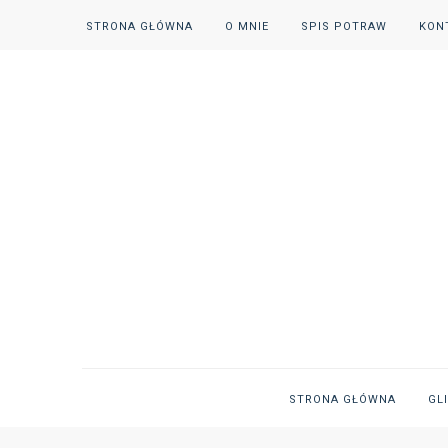
STRONA GŁÓWNA
O MNIE
SPIS POTRAW
KON
STRONA GŁÓWNA
GL