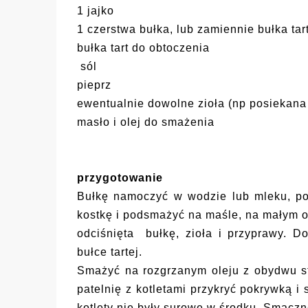
1 jajko
1 czerstwa bułka, lub zamiennie bułka tar
bułka tart do obtoczenia
sól
pieprz
ewentualnie dowolne zioła (np posiekana
masło i olej do smażenia
przygotowanie
Bułkę namoczyć w wodzie lub mleku, po
kostkę i podsmażyć na maśle, na małym 
odciśnięta bułkę, zioła i przyprawy. D
bułce tartej.
Smażyć na rozgrzanym oleju z
obydwu st
patelnię z kotletami przykryć pokrywką i
kotlety nie były surowe w środku. Smacz