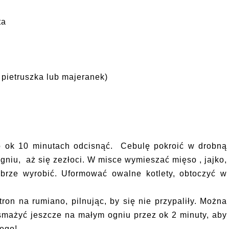
ta
 pietruszka lub majeranek)
 ok 10 minutach odcisnąć. Cebulę pokroić w drobną
ogniu, aż się zezłoci. W misce wymieszać
mięso
, jajko,
obrze wyrobić. Uformować owalne kotlety, obtoczyć w
ron na rumiano, pilnując, by się nie przypaliły. Można
 smażyć jeszcze na małym ogniu przez ok 2 minuty, aby
nego!