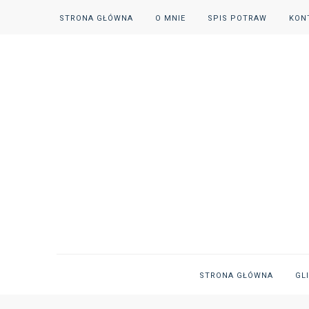
STRONA GŁÓWNA
O MNIE
SPIS POTRAW
KON
STRONA GŁÓWNA
GL