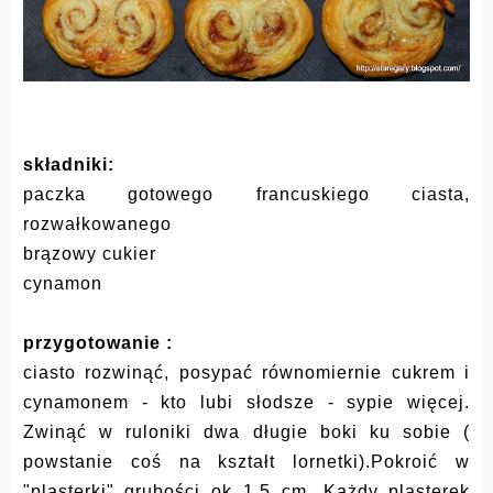
składniki:
paczka gotowego francuskiego ciasta,
rozwałkowanego
brązowy cukier
cynamon
przygotowanie :
ciasto rozwinąć, posypać równomiernie cukrem i
cynamonem - kto lubi słodsze - sypie więcej.
Zwinąć w ruloniki dwa długie boki ku sobie (
powstanie coś na kształt lornetki).Pokroić w
"plasterki" grubości ok 1,5 cm. Każdy plasterek