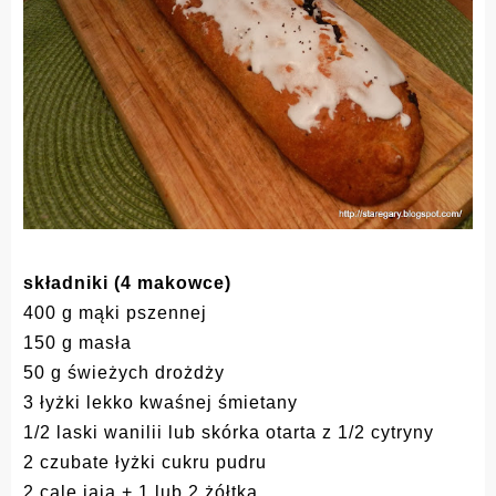
składniki (4 makowce)
400 g mąki pszennej
150 g masła
50 g świeżych drożdży
3 łyżki lekko kwaśnej śmietany
1/2 laski wanilii lub skórka otarta z 1/2 cytryny
2 czubate łyżki cukru pudru
2 cale jaja + 1 lub 2 żółtka