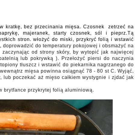
 w kratkę, bez przecinania mięsa. Czosnek zetrzeć na
prykę, majeranek, starty czosnek, sól i pieprz.Tą
kich stron. włożyć do miski, przykryć folią i wstawić
, doprowadzić do temperatury pokojowej i obsmażyć na
 zaczynając od strony skóry, by wytopić jak najwięcej
patelnią lub pokrywką ). Przełożyć piersi do naczynia
topiony tłuszcz i wstawić do piekarnika nagrzanego do
a wewnątrz mięsa powinna osiągnąć 78 - 80 st C. Wyjąć,
, lub poczekać aż mięso całkiem wystygnie i zjdać jak
 brytfance przykrytej folią aluminiową.