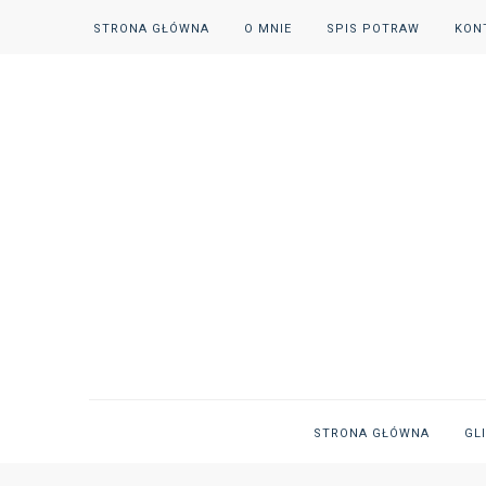
STRONA GŁÓWNA
O MNIE
SPIS POTRAW
KON
STRONA GŁÓWNA
GL