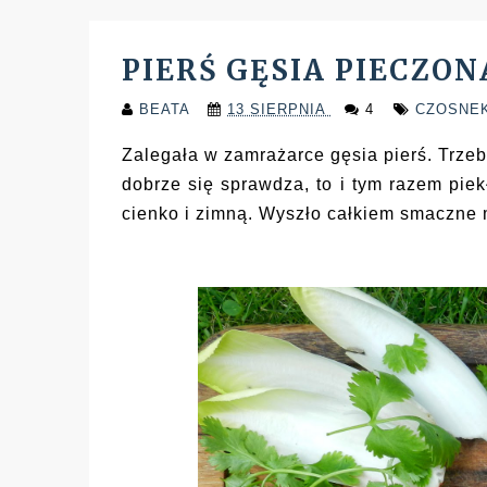
PIERŚ GĘSIA PIECZO
BEATA
13 SIERPNIA
4
CZOSNE
Zalegała w zamrażarce gęsia pierś. Trze
dobrze się sprawdza, to i tym razem piek
cienko i zimną. Wyszło całkiem smaczne 