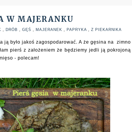
NA W MAJERANKU
K
,
DRÓB
,
GĘŚ
,
MAJERANEK
,
PAPRYKA
,
Z PIEKARNIKA
ba ją było jakoś zagospodarować. A że gęsina na zimno
łam pierś z założeniem że będziemy jedli ją pokrojoną
mięso - polecam!