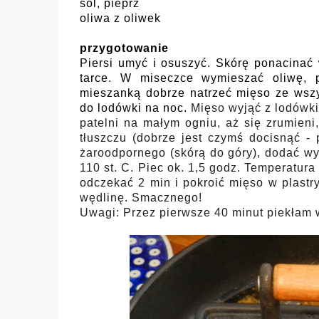
sól, pieprz
oliwa z oliwek
przygotowanie
Piersi umyć i osuszyć. Skórę ponacinać
tarce. W miseczce wymieszać oliwę, pa
mieszanką dobrze natrzeć mięso ze wszyst
do lodówki na noc.
Mięso wyjąć z lodówki
patelni na małym ogniu, aż się zrumieni,
tłuszczu (dobrze jest czymś docisnąć - 
żaroodpornego (skórą do góry), dodać wy
110 st. C. Piec ok. 1,5 godz. Temperatur
odczekać 2 min i pokroić mięso w plastry
wędlinę. Smacznego!
Uwagi: Przez pierwsze 40 minut piekłam w