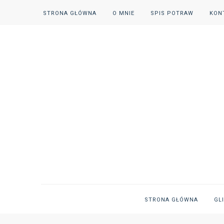
STRONA GŁÓWNA
O MNIE
SPIS POTRAW
KON
STRONA GŁÓWNA
GL