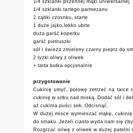
1/4 szklanki pszennej mąki uniwersalnej
1/4 szklanki tartego parmezanu
2 ząbki czosnku, starte
1 duże jajko,lekko ubite
duża garść koperku
garść pietruszki
sól i świeżo zmielony czarny pieprz do s
2 łyżki oliwy z oliwek
+ tarta bułka opcjonalnie
przygotowanie
Cukinię umyć, połowę zetrzeć na tarce 
cukinię w sitku nad miską. Dodać sól i de
aż cukinia puści sok. Odcisnąć.
W dużej misce wymieszać mąkę, cukinię,
do smaku. Jeżeli ciasto wyda nam się zbyt
Rozgrzać oliwę z oliwek w dużej patelni