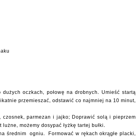
maku
o dużych oczkach, połowę na drobnych. Umieść startą
likatnie przemieszać, odstawić co najmniej na 10 minut,
 czosnek, parmezan i jajko; Doprawić solą i pieprzem
 lużne, możemy dosypać łyżkę tartej bułki.
 na średnim ogniu. Formować w rękach okrągłe placki,